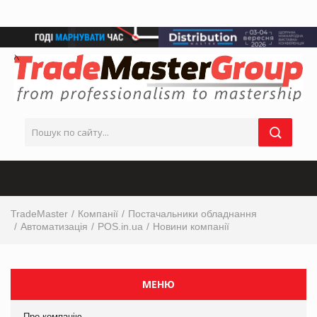
TradeMaster
Компанії
Постачальники обладнання
Автоматизація
POS.in.ua
Новини компанії
МЕНЮ
Про компанію