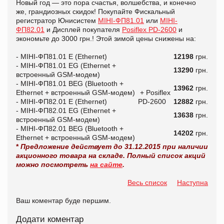
Новый год — это пора счастья, волшебства, и конечно
же, грандиозных скидок! Покупайте Фискальный
регистратор Юнисистем
МІНІ-ФП81.01
или
МІНІ-
ФП82.01
и Дисплей покупателя
Posiflex PD-2600
и
экономьте до 3000 грн.! Этой зимой цены снижены на:
- МІНІ-ФП81.01 E (Ethernet)
12198
грн.
- МІНІ-ФП81.01 EG (Ethernet +
13290
грн.
встроенный GSM-модем)
- МІНІ-ФП81.01 BEG (Bluetooth +
13962
грн.
Ethernet + встроенный GSM-модем)
+ Posiflex
- МІНІ-ФП82.01 E (Ethernet)
PD-2600
12882
грн.
- МІНІ-ФП82.01 EG (Ethernet +
13638
грн.
встроенный GSM-модем)
- МІНІ-ФП82.01 BEG (Bluetooth +
14202
грн.
Ethernet + встроенный GSM-модем)
*
Предложение действует до 31.12.2015 при наличии
акционного товара на складе. Полный список акций
можно посмотреть
на сайте
.
Весь список
Наступна
Ваш коментар буде першим.
Додати коментар