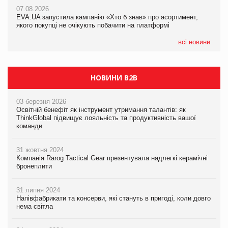
Франція заборонила рекламні дзвінки без згоди клієнтів
07.08.2026
EVA.UA запустила кампанію «Хто б знав» про асортимент,
05.08.2026
якого покупці не очікують побачити на платформі
Мережа супермаркетів VARUS купує мережу магазинів
формату convenience store КОЛО: об’єднана компанія
налічуватиме 374 магазини
всі новини
НОВИНИ B2B
03 березня 2026
Освітній бенефіт як інструмент утримання талантів: як
ThinkGlobal підвищує лояльність та продуктивність вашої
команди
31 жовтня 2024
Компанія Rarog Tactical Gear презентувала надлегкі керамічні
бронеплити
31 липня 2024
Напівфабрикати та консерви, які стануть в пригоді, коли довго
нема світла