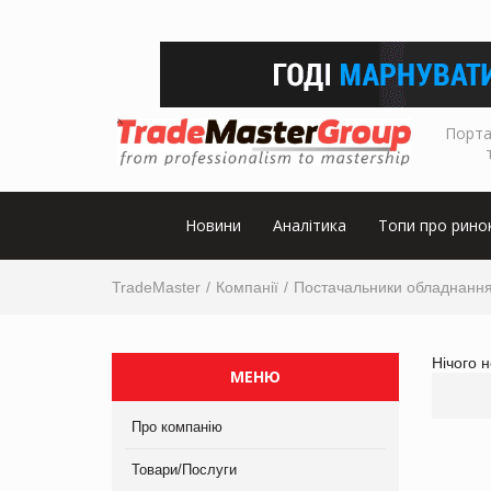
Порта
Новини
Аналітика
Топи про рино
TradeMaster
Компанії
Постачальники обладнанн
Нічого 
МЕНЮ
Про компанію
Товари/Послуги