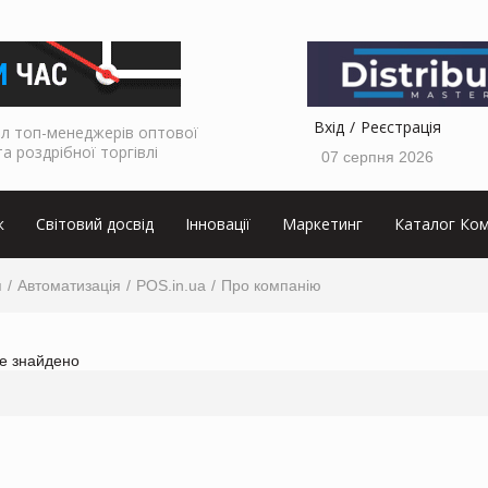
Вхід
Реєстрація
л топ-менеджерів оптової
та роздрібної торгівлі
07 серпня 2026
к
Світовий досвід
Інновації
Маркетинг
Каталог Ком
я
Автоматизація
POS.in.ua
Про компанію
не знайдено