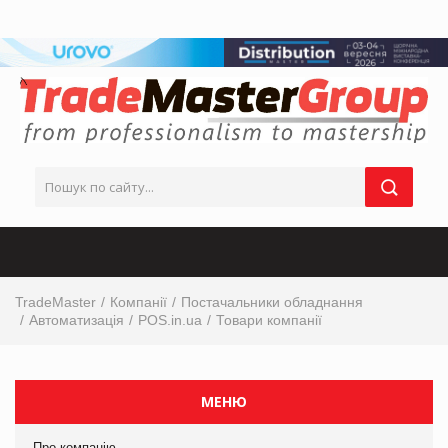
TradeMaster
Компанії
Постачальники обладнання
Автоматизація
POS.in.ua
Товари компанії
МЕНЮ
Про компанію