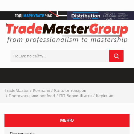
TradeMaster
Компанії
Каталог товаров
Постачальники nonfood
ПП Барви Життя
Керівник
МЕНЮ
Про компанію