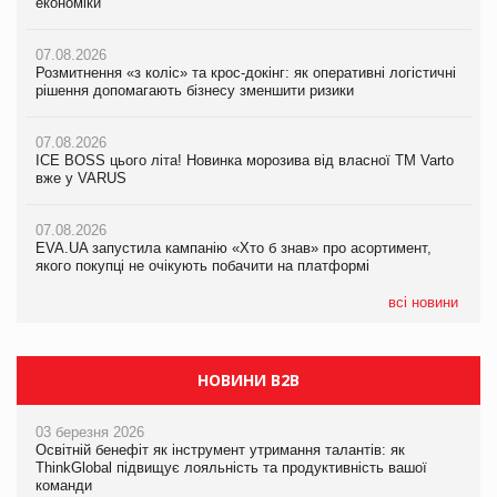
економіки
ICE BOSS цього літа! Новинка морозива від власної ТМ Varto
економіки
вже у VARUS
07.08.2026
07.08.2026
Розмитнення «з коліс» та крос-докінг: як оперативні логістичні
07.08.2026
Kraft Heinz скоротила збиток у першому півріччі
рішення допомагають бізнесу зменшити ризики
EVA.UA запустила кампанію «Хто б знав» про асортимент,
якого покупці не очікують побачити на платформі
07.08.2026
07.08.2026
Продажі Hugo Boss впали на 9%
ICE BOSS цього літа! Новинка морозива від власної ТМ Varto
06.08.2026
вже у VARUS
Смачна новинка для хвостатих: у VARUS з’явилися паучі
07.08.2026
Varto Paw expert від власної ТМ Varto!
Франція заборонила рекламні дзвінки без згоди клієнтів
07.08.2026
EVA.UA запустила кампанію «Хто б знав» про асортимент,
05.08.2026
якого покупці не очікують побачити на платформі
Мережа супермаркетів VARUS купує мережу магазинів
формату convenience store КОЛО: об’єднана компанія
налічуватиме 374 магазини
всі новини
НОВИНИ B2B
03 березня 2026
Освітній бенефіт як інструмент утримання талантів: як
ThinkGlobal підвищує лояльність та продуктивність вашої
команди