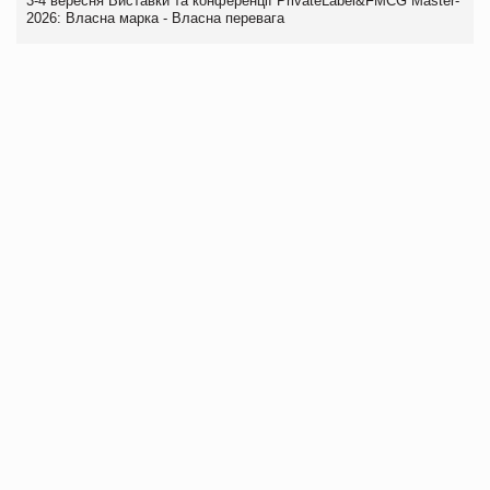
3-4 вересня Виставки та конференції PrivateLabel&FMCG Master-
2026: Власна марка - Власна перевага