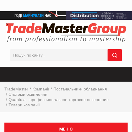
TradeMaster
Компанії
Постачальники обладнання
Системи освітлення
Quantula - профессиональное торговое освещение
Товари компанії
МЕНЮ