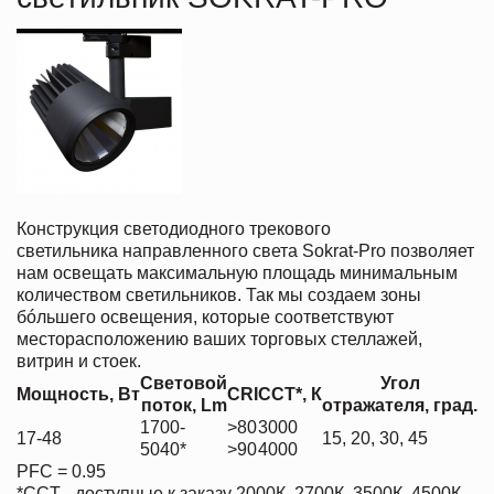
Конструкция светодиодного трекового
светильника направленного света Sokrat-Pro позволяет
нам освещать максимальную площадь минимальным
количеством светильников. Так мы создаем зоны
бóльшего освещения, которые соответствуют
месторасположению ваших торговых стеллажей,
витрин и стоек.
Световой
Угол
Мощность,
Вт
CRI
CCT*,
К
поток,
Lm
отражателя,
град.
1700-
>80
3000
17-48
15, 20, 30, 45
5040*
>90
4000
PFC = 0.95
*CCT - доступные к заказу 2000К, 2700К, 3500К, 4500К,