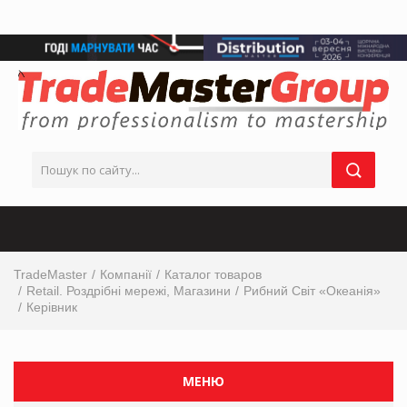
TradeMaster
Компанії
Каталог товаров
Retail. Роздрібні мережі, Магазини
Рибний Світ «Океанія»
Керівник
МЕНЮ