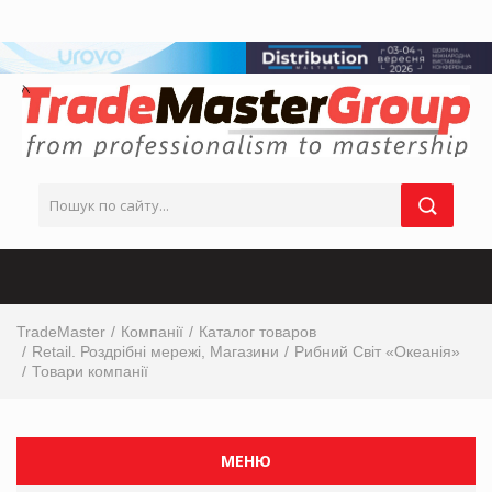
TradeMaster
Компанії
Каталог товаров
Retail. Роздрібні мережі, Магазини
Рибний Світ «Океанія»
Товари компанії
МЕНЮ