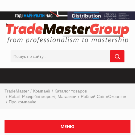
TradeMaster
Компанії
Каталог товаров
Retail. Роздрібні мережі, Магазини
Рибний Світ «Океанія»
Про компанію
МЕНЮ