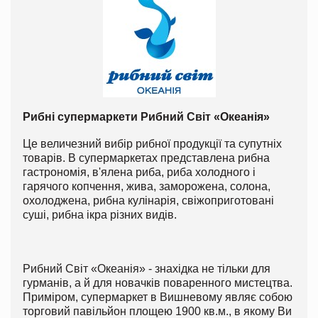
Рибні супермаркети Рибний Світ «Океанія»
Це величезний вибір рибної продукції та супутніх
товарів. В супермаркетах представлена рибна
гастрономія, в'ялена риба, риба холодного і
гарячого копчення, жива, заморожена, солона,
охолоджена, рибна кулінарія, свіжоприготовані
суші, рибна ікра різних видів.
Рибний Світ «Океанія» - знахідка не тільки для
гурманів, а й для новачків поваренного мистецтва.
Приміром, супермаркет в Вишневому являє собою
торговий павільйон площею 1900 кв.м., в якому Ви