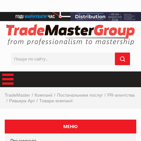
TradeMaster
Компанії
Постачальники послуг
PR-агентства
Ривьера Арт
Товари компанії
МЕНЮ
Про компанію