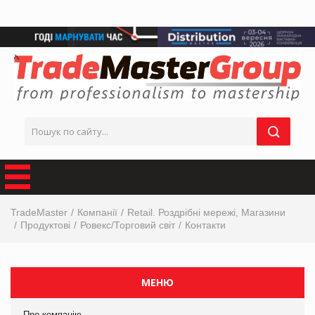
TradeMaster
Компанії
Retail. Роздрібні мережі, Магазини
Продуктові
Ровекс/Торговий світ
Контакти
МЕНЮ
Про компанію