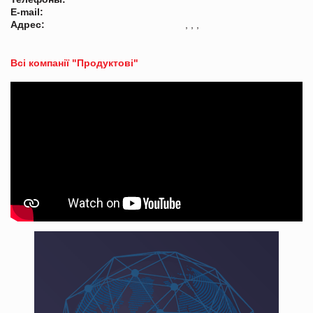
E-mail:
Адрес:
, , ,
Всі компанії "Продуктові"