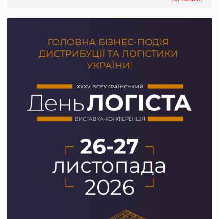
Сергій Лісунов про заморожені хлібобулочні вироби на
PrivateLabel&FMCG Master 2026