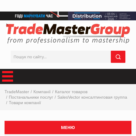
TradeMaster
Компанії
Каталог товаров
Постачальники послуг
SalesVector консалтинговая группа
Товари компанії
МЕНЮ