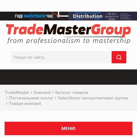
TradeMaster
Компанії
Каталог товаров
Постачальники послуг
SalesVector консалтинговая группа
Товари компанії
МЕНЮ