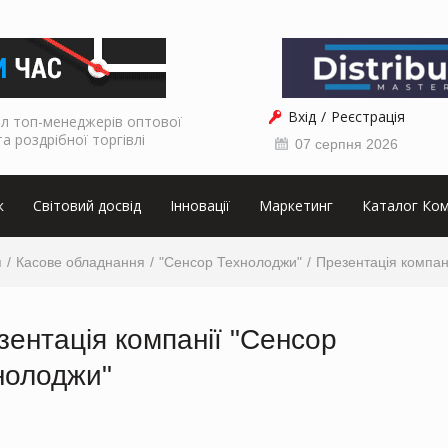
Вхід
Реєстрація
л топ-менеджерів оптової
та роздрібної торгівлі
07 серпня 2026
к
Світовий досвід
Інновації
Маркетинг
Каталог Ком
я
Касове обладнання
"Сенсор Технолоджи"
Презентація компан
зентація компанії "Сенсор
нолоджи"