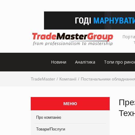
Порта
Новини
Аналітика
Топи про рино
TradeMaster
Компанії
Постачальники обладнанн
Пре
МЕНЮ
Тех
Про компанію
Товари/Послуги