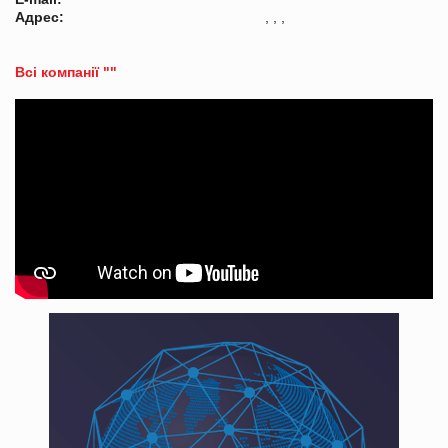
Адрес:
, , ,
Всі компанії ""