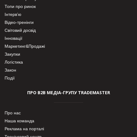
Топи про ринок
Інтерв’ю
Відео-тренінги
Світовий досвід
Інновації
Маркетинг&Продажі
Закупки
Логістика
Закон
Події
ПРО В2В МЕДІА-ГРУПУ TRADEMASTER
Про нас
Наша команда
Реклама на порталі
Тренінговий центр