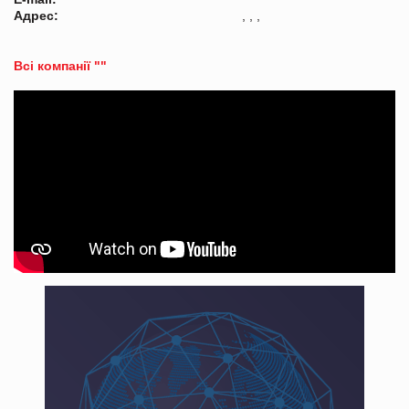
Адрес:
, , ,
Всі компанії ""