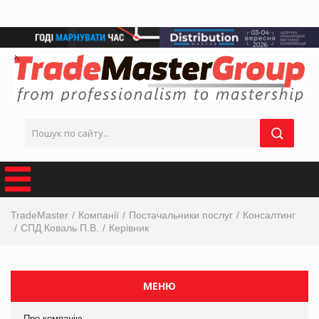
TradeMaster
Компанії
Постачальники послуг
Консалтинг
СПД Коваль П.В.
Керівник
МЕНЮ
Про компанію