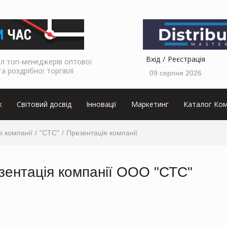
Вхід
Реєстрація
л топ-менеджерів оптової
та роздрібної торгівлі
09 серпня 2026
к
Світовий досвід
Інновації
Маркетинг
Каталог Ком
і компанії
"СТС"
Презентація компанії
зентація компанії OOO "СТС"