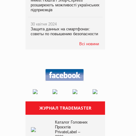
Meest Пошта і Shop-Express
розширюють можливості українських
підприємців
30 квітня 2024
Защита данных на смартфонах:
советы по повышению безопасности
Всі новини
ЖУРНАЛ TRADEMASTER
Каталог Головних
Проєктів
PrivateLabel –