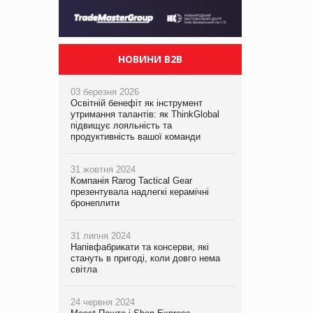
НОВИНИ B2B
03 березня 2026
Освітній бенефіт як інструмент
утримання талантів: як ThinkGlobal
підвищує лояльність та
продуктивність вашої команди
31 жовтня 2024
Компанія Rarog Tactical Gear
презентувала надлегкі керамічні
бронеплити
31 липня 2024
Напівфабрикати та консерви, які
стануть в пригоді, коли довго нема
світла
24 червня 2024