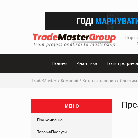
Порта
Новини
Аналітика
Топи про рино
TradeMaster
Компанії
Каталог товаров
Логістичн
Пре
МЕНЮ
Про компанію
Товари/Послуги