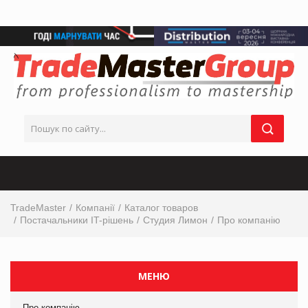
TradeMaster
Компанії
Каталог товаров
Постачальники IT-рішень
Студия Лимон
Про компанію
МЕНЮ
Про компанію