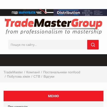
TradeMaster
Компанії
Постачальники nonfood
Побутова хімія
СТВ
Відгуки
МЕНЮ
Про компанію