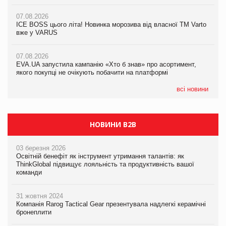
якого покупці не очікують побачити на платформі
07.08.2026
07.08.2026
Продажі Hugo Boss впали на 9%
ICE BOSS цього літа! Новинка морозива від власної ТМ Varto
06.08.2026
вже у VARUS
Смачна новинка для хвостатих: у VARUS з’явилися паучі
07.08.2026
Varto Paw expert від власної ТМ Varto!
Франція заборонила рекламні дзвінки без згоди клієнтів
07.08.2026
EVA.UA запустила кампанію «Хто б знав» про асортимент,
05.08.2026
якого покупці не очікують побачити на платформі
Мережа супермаркетів VARUS купує мережу магазинів
формату convenience store КОЛО: об’єднана компанія
налічуватиме 374 магазини
всі новини
НОВИНИ B2B
03 березня 2026
Освітній бенефіт як інструмент утримання талантів: як
ThinkGlobal підвищує лояльність та продуктивність вашої
команди
31 жовтня 2024
Компанія Rarog Tactical Gear презентувала надлегкі керамічні
бронеплити