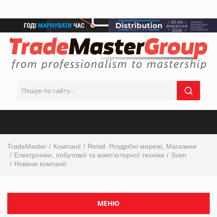
TradeMaster
Компанії
Retail. Роздрібні мережі, Магазини
Електроніки, побутової та комп'ютерної техніки
Sven
Новини компанії
МЕНЮ