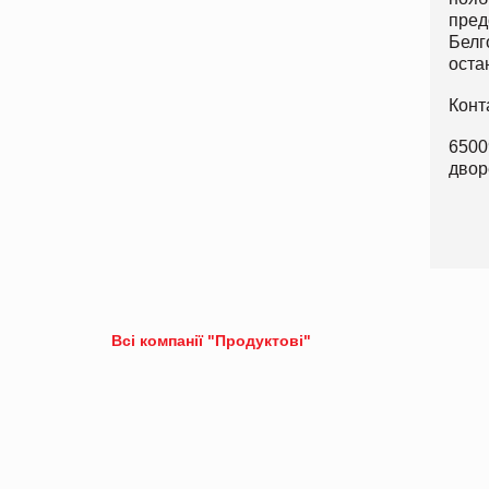
пред
Белг
оста
Конт
6500
двор
Всі компанії "Продуктові"