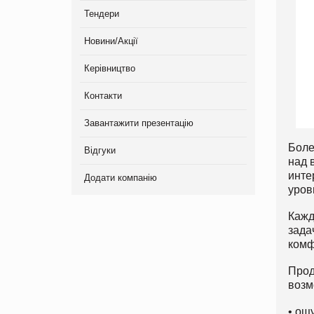
Тендери
Новини/Акції
Керівництво
Контакти
Завантажити презентацію
Боле
Відгуки
над 
инте
Додати компанію
уров
Кажд
зада
комф
Прод
возм
• ощ