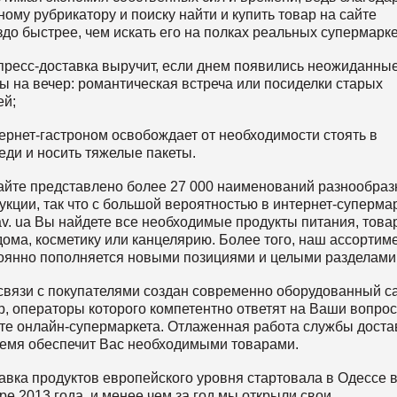
ному рубрикатору и поиску найти и купить товар на сайте
здо быстрее, чем искать его на полках реальных супермарке
спресс-доставка выручит, если днем появились неожиданны
ы на вечер: романтическая встреча или посиделки старых
ей;
тернет-гастроном освобождает от необходимости стоять в
еди и носить тяжелые пакеты.
айте представлено более 27 000 наименований разнообраз
укции, так что с большой вероятностью в интернет-суперма
iav. ua Вы найдете все необходимые продукты питания, тов
дома, косметику или канцелярию. Более того, наш ассортим
оянно пополняется новыми позициями и целыми разделами
связи с покупателями создан современно оборудованный ca
р, операторы которого компетентно ответят на Ваши вопро
те онлайн-супермаркета. Отлаженная работа службы доста
емя обеспечит Вас необходимыми товарами.
авка продуктов европейского уровня стартовала в Одессе 
ре 2013 года, и менее чем за год мы открыли свои