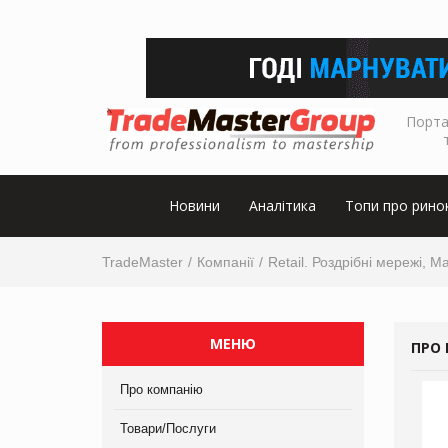
Порта
Новини
Аналітика
Топи про рино
TradeMaster
Компанії
Retail. Роздрібні мережі, М
МЕНЮ
ПРО 
Про компанію
Товари/Послуги