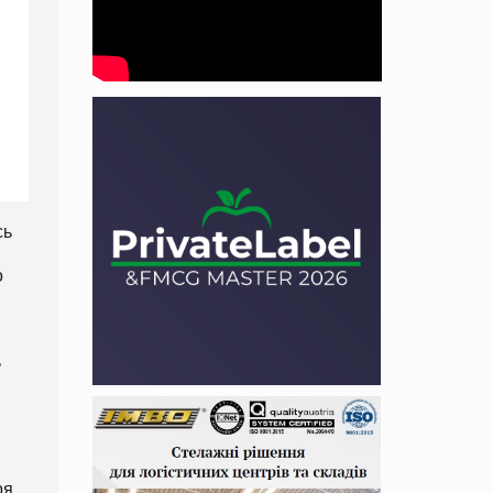
сь
о
ь
ря