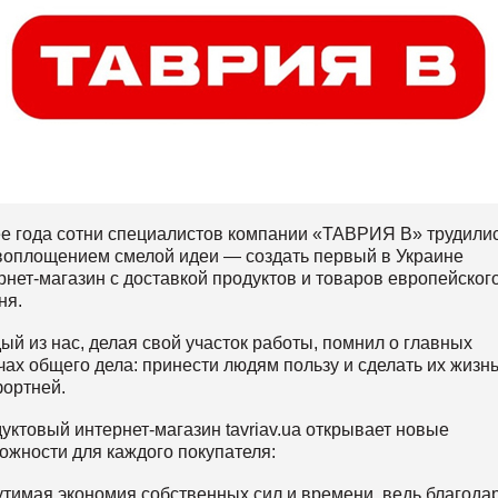
е года сотни специалистов компании «ТАВРИЯ В» трудили
воплощением смелой идеи — создать первый в Украине
рнет-магазин с доставкой продуктов и товаров европейског
ня.
ый из нас, делая свой участок работы, помнил о главных
чах общего дела: принести людям пользу и сделать их жизн
ортней.
уктовый интернет-магазин tavriav.ua открывает новые
ожности для каждого покупателя:
утимая экономия собственных сил и времени, ведь благода