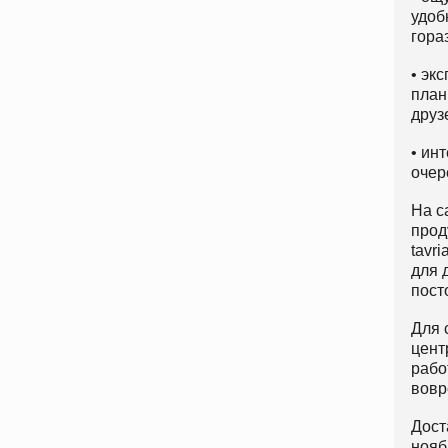
удоб
гора
• эк
план
друз
• ин
очер
На с
прод
tavr
для 
пост
Для 
цент
рабо
вовр
Дост
нояб