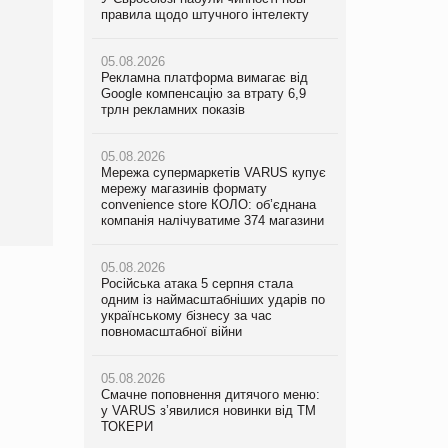
правила щодо штучного інтелекту
мережу магазинів формату
правила щодо штучного інтелекту
convenience store КОЛО: об’єднана
компанія налічуватиме 374 магазини
05.08.2026
05.08.2026
Рекламна платформа вимагає від
Рекламна платформа вимагає від
Google компенсацію за втрату 6,9
05.08.2026
Google компенсацію за втрату 6,9
трлн рекламних показів
Російська атака 5 серпня стала
трлн рекламних показів
одним із наймасштабніших ударів по
українському бізнесу за час
05.08.2026
05.08.2026
повномасштабної війни
Мережа супермаркетів VARUS купує
Adidas витратила понад $1 млрд на
мережу магазинів формату
маркетинг за квартал
convenience store КОЛО: об’єднана
05.08.2026
компанія налічуватиме 374 магазини
Смачне поповнення дитячого меню:
05.08.2026
у VARUS з’явилися новинки від ТМ
Amazon звинуватили у недостовірній
ТОКЕРИ
05.08.2026
рекламі екологічних продуктів
Російська атака 5 серпня стала
одним із наймасштабніших ударів по
05.08.2026
05.08.2026
українському бізнесу за час
Сергій Лісунов про заморожені
AstraZeneca обговорює найбільшу
повномасштабної війни
хлібобулочні вироби на
угоду десятиліття
PrivateLabel&FMCG Master 2026
05.08.2026
Смачне поповнення дитячого меню:
04.08.2026
у VARUS з’явилися новинки від ТМ
Через атаку РФ у Дніпрі пошкоджено
ТОКЕРИ
склад шоколаду Millennium