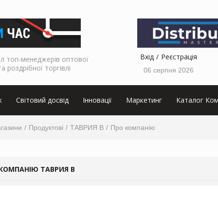
Вхід
Реєстрація
л топ-менеджерів оптової
та роздрібної торгівлі
06 серпня 2026
к
Світовий досвід
Інновації
Маркетинг
Каталог Ком
агазини
Продуктові
ТАВРИЯ В
Про компанію
КОМПАНІЮ ТАВРИЯ В