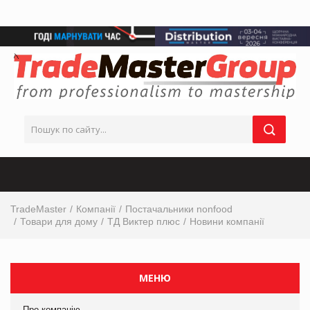
TradeMaster
Компанії
Постачальники nonfood
Товари для дому
ТД Виктер плюс
Новини компанії
МЕНЮ
Про компанію