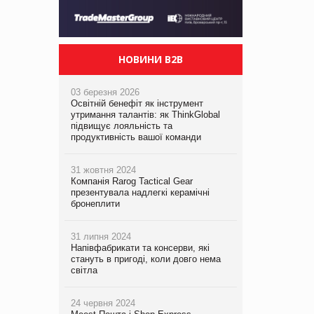
НОВИНИ B2B
03 березня 2026
Освітній бенефіт як інструмент
утримання талантів: як ThinkGlobal
підвищує лояльність та
продуктивність вашої команди
31 жовтня 2024
Компанія Rarog Tactical Gear
презентувала надлегкі керамічні
бронеплити
31 липня 2024
Напівфабрикати та консерви, які
стануть в пригоді, коли довго нема
світла
24 червня 2024