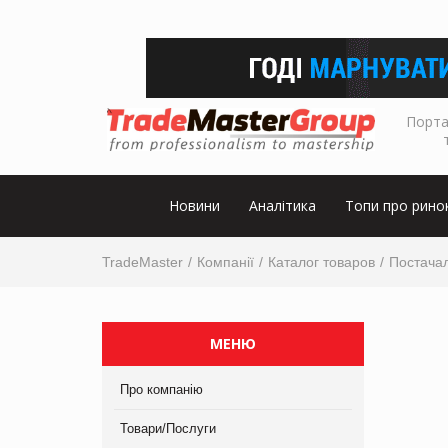
Порта
Новини
Аналітика
Топи про рино
TradeMaster
Компанії
Каталог товаров
Постача
МЕНЮ
Про компанію
Товари/Послуги