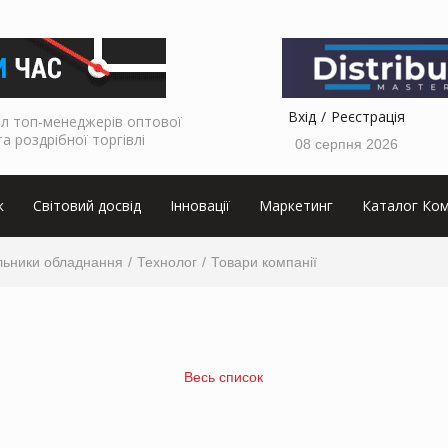
Вхід
Реєстрація
л топ-менеджерів оптової
та роздрібної торгівлі
08 серпня 2026
к
Світовий досвід
Інновації
Маркетинг
Каталог Ком
льники обладнання
Технолог
Товари компанії
Весь список