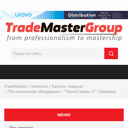
TradeMaster
Компанії
Каталог товаров
Постачальники обладнання
"ТехноСервис-2"
Керівник
МЕНЮ
Про компанію