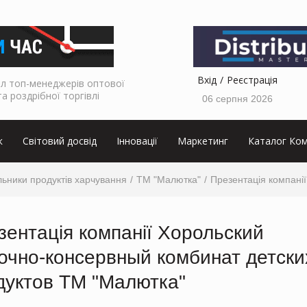
Вхід
Реєстрація
л топ-менеджерів оптової
та роздрібної торгівлі
06 серпня 2026
к
Світовий досвід
Інновації
Маркетинг
Каталог Ком
ьники продуктів харчування
ТМ "Малютка"
Презентація компанії
зентація компанії Хорольский
очно-консервный комбинат детски
дуктов ТМ "Малютка"