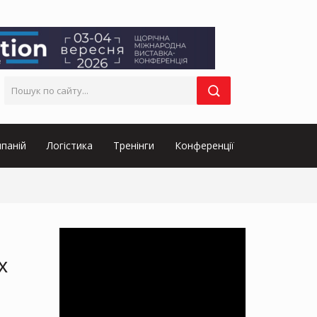
паній
Логістика
Тренінги
Конференції
х