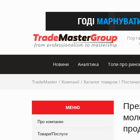
Порта
Новини
Аналітика
Топи про рино
TradeMaster
Компанії
Каталог товаров
Постачал
Пре
МЕНЮ
мол
Про компанію
про
Товари/Послуги