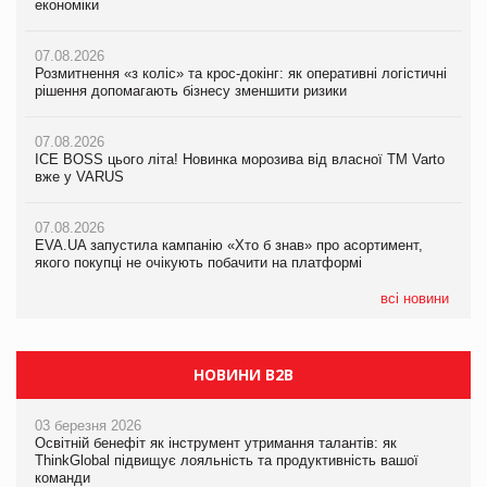
економіки
ICE BOSS цього літа! Новинка морозива від власної ТМ Varto
економіки
вже у VARUS
07.08.2026
07.08.2026
Розмитнення «з коліс» та крос-докінг: як оперативні логістичні
07.08.2026
Kraft Heinz скоротила збиток у першому півріччі
рішення допомагають бізнесу зменшити ризики
EVA.UA запустила кампанію «Хто б знав» про асортимент,
якого покупці не очікують побачити на платформі
07.08.2026
07.08.2026
Продажі Hugo Boss впали на 9%
ICE BOSS цього літа! Новинка морозива від власної ТМ Varto
06.08.2026
вже у VARUS
Смачна новинка для хвостатих: у VARUS з’явилися паучі
07.08.2026
Varto Paw expert від власної ТМ Varto!
Франція заборонила рекламні дзвінки без згоди клієнтів
07.08.2026
EVA.UA запустила кампанію «Хто б знав» про асортимент,
05.08.2026
якого покупці не очікують побачити на платформі
Мережа супермаркетів VARUS купує мережу магазинів
формату convenience store КОЛО: об’єднана компанія
налічуватиме 374 магазини
всі новини
НОВИНИ B2B
03 березня 2026
Освітній бенефіт як інструмент утримання талантів: як
ThinkGlobal підвищує лояльність та продуктивність вашої
команди