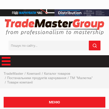
TradeMaster
Компанії
Каталог товаров
Постачальники продуктів харчування
ТМ "Малютка"
Товари компанії
МЕНЮ