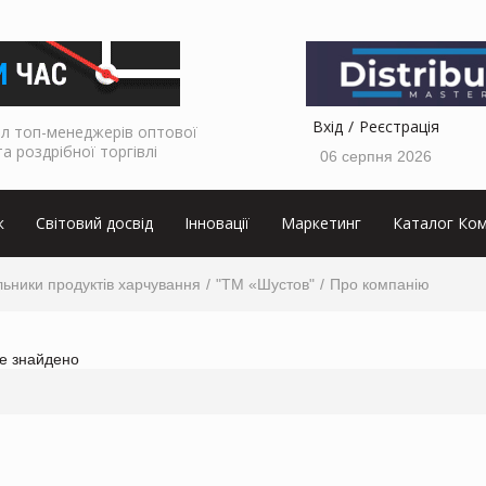
Вхід
Реєстрація
л топ-менеджерів оптової
та роздрібної торгівлі
06 серпня 2026
к
Світовий досвід
Інновації
Маркетинг
Каталог Ком
ьники продуктів харчування
"ТМ «Шустов"
Про компанію
не знайдено