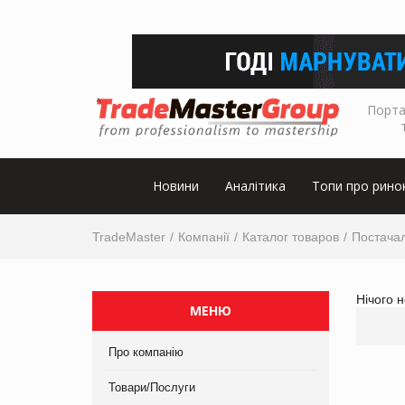
Порта
Новини
Аналітика
Топи про рино
TradeMaster
Компанії
Каталог товаров
Постачал
Нічого 
МЕНЮ
Про компанію
Товари/Послуги