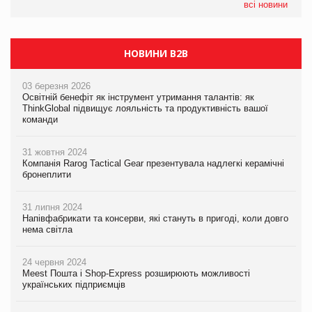
налічуватиме 374 магазини
всі новини
НОВИНИ B2B
03 березня 2026
Освітній бенефіт як інструмент утримання талантів: як
ThinkGlobal підвищує лояльність та продуктивність вашої
команди
31 жовтня 2024
Компанія Rarog Tactical Gear презентувала надлегкі керамічні
бронеплити
31 липня 2024
Напівфабрикати та консерви, які стануть в пригоді, коли довго
нема світла
24 червня 2024
Meest Пошта і Shop-Express розширюють можливості
українських підприємців