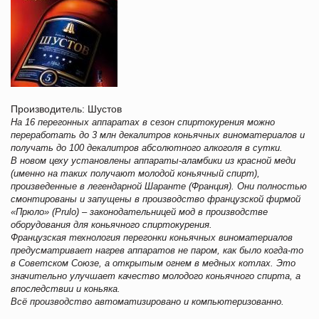
Производитель: Шустов
На 16 перегонных аппаратах в сезон спиртокурения можно
переработать до 3 млн декалитров коньячных виноматериалов и
получать до 100 декалитров абсолютного алкоголя в сутки.
В новом цеху установлены аппараты-аламбики из красной меди
(именно на таких получают молодой коньячный спирт),
произведенные в легендарной Шаранте (Франция). Они полностью
смонтированы и запущены в производство французской фирмой
«Прюло» (Prulo) – законодательницей мод в производстве
оборудования для коньячного спиртокурения.
Французская технология перегонки коньячных виноматериалов
предусматривает нагрев аппаратов не паром, как было когда-то
в Советском Союзе, а открытым огнем в медных котлах. Это
значительно улучшает качество молодого коньячного спирта, а
впоследствии и коньяка.
Всё производство автоматизировано и компьютеризованно.