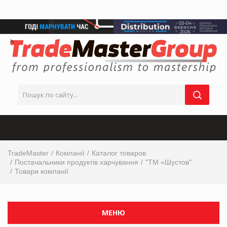
TradeMaster
Компанії
Каталог товаров
Постачальники продуктів харчування
"ТМ «Шустов"
Товари компанії
МЕНЮ