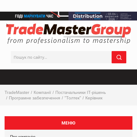
TradeMaster
Компанії
Постачальники IT-рішень
Програмне забезпечення
"Толтек"
Керівник
МЕНЮ
Про компанію