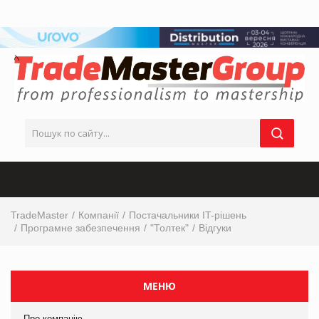
TradeMaster
Компанії
Постачальники IT-рішень
Програмне забезпечення
"Толтек"
Відгуки
МЕНЮ
Про компанію