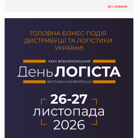
05.08.2026
всі новини
Сергій Лісунов про заморожені хлібобулочні вироби на
PrivateLabel&FMCG Master 2026