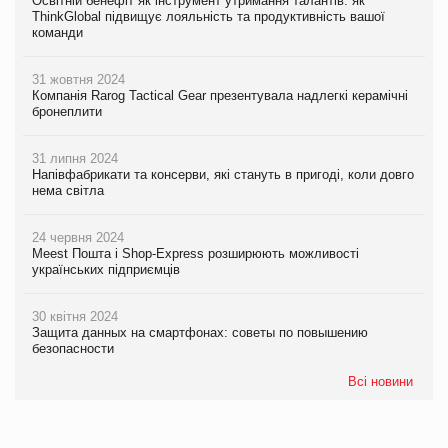
Освітній бенефіт як інструмент утримання талантів: як
ThinkGlobal підвищує лояльність та продуктивність вашої
команди
31 жовтня 2024
Компанія Rarog Tactical Gear презентувала надлегкі керамічні
бронеплити
31 липня 2024
Напівфабрикати та консерви, які стануть в пригоді, коли довго
нема світла
24 червня 2024
Meest Пошта і Shop-Express розширюють можливості
українських підприємців
30 квітня 2024
Защита данных на смартфонах: советы по повышению
безопасности
Всі новини