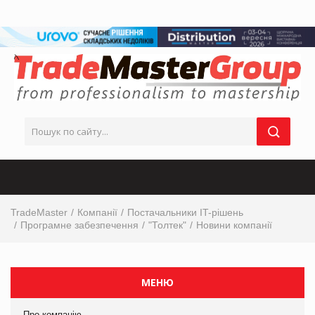
TradeMaster
Компанії
Постачальники IT-рішень
Програмне забезпечення
"Толтек"
Новини компанії
МЕНЮ
Про компанію