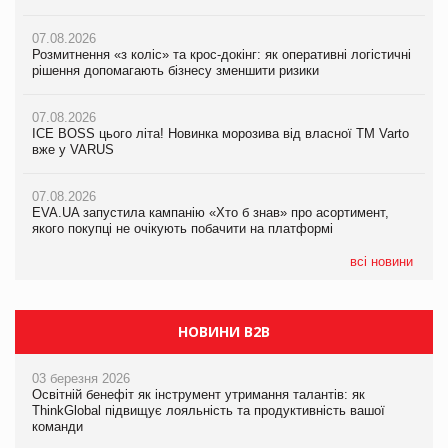
вже у VARUS
07.08.2026
07.08.2026
Розмитнення «з коліс» та крос-докінг: як оперативні логістичні
07.08.2026
Kraft Heinz скоротила збиток у першому півріччі
рішення допомагають бізнесу зменшити ризики
EVA.UA запустила кампанію «Хто б знав» про асортимент,
якого покупці не очікують побачити на платформі
07.08.2026
07.08.2026
Продажі Hugo Boss впали на 9%
ICE BOSS цього літа! Новинка морозива від власної ТМ Varto
06.08.2026
вже у VARUS
Смачна новинка для хвостатих: у VARUS з’явилися паучі
07.08.2026
Varto Paw expert від власної ТМ Varto!
Франція заборонила рекламні дзвінки без згоди клієнтів
07.08.2026
EVA.UA запустила кампанію «Хто б знав» про асортимент,
05.08.2026
якого покупці не очікують побачити на платформі
Мережа супермаркетів VARUS купує мережу магазинів
формату convenience store КОЛО: об’єднана компанія
налічуватиме 374 магазини
всі новини
НОВИНИ B2B
03 березня 2026
Освітній бенефіт як інструмент утримання талантів: як
ThinkGlobal підвищує лояльність та продуктивність вашої
команди