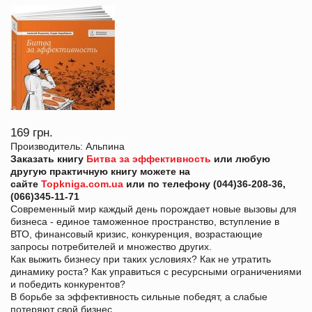
169 грн.
Производитель: Альпина
Заказать книгу
Битва за эффективность
или любую
другую практичную книгу можете на
сайте
Topkniga.com.ua
или по телефону (044)36-208-36,
(066)345-11-71
Современный мир каждый день порождает новые вызовы для
бизнеса - единое таможенное пространство, вступление в
ВТО, финансовый кризис, конкуренция, возрастающие
запросы потребителей и множество других.
Как выжить бизнесу при таких условиях? Как не утратить
динамику роста? Как управиться с ресурсными ограничениями
и победить конкурентов?
В борьбе за эффективность сильные победят, а слабые
потеряют свой бизнес.