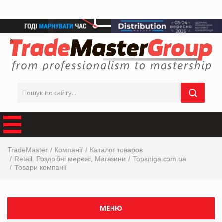
TradeMaster
Компанії
Каталог товаров
Retail. Роздрібні мережі, Магазини
Topkniga.com.ua
Товари компанії
МЕНЮ