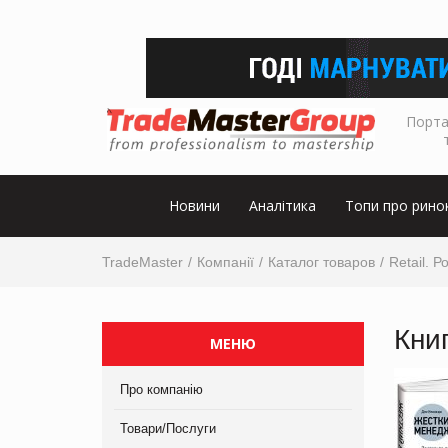
Порта
Новини
Аналітика
Топи про рино
TradeMaster
Компанії
Каталог товаров
Retail. 
Кни
МЕНЮ
Про компанію
Товари/Послуги