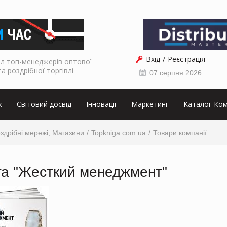
Вхід
Реєстрація
л топ-менеджерів оптової
та роздрібної торгівлі
07 серпня 2026
к
Світовий досвід
Інновації
Маркетинг
Каталог Ком
Роздрібні мережі, Магазини
Topkniga.com.ua
Товари компанії
га "Жесткий менеджмент"