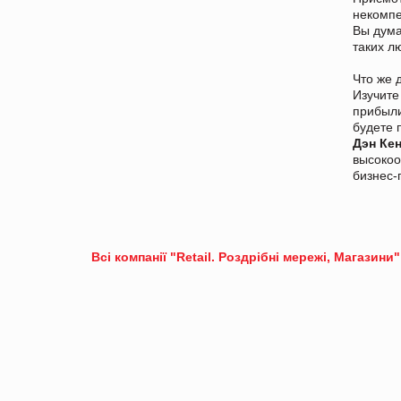
некомпе
Вы дума
таких л
Что же 
Изучите
прибыли
будете 
Дэн Ке
высокоо
бизнес-
Всі компанії "Retail. Роздрібні мережі, Магазини"