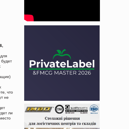
6,
 для
 будет
х
жащие)
х
те, что
ут не
дет
удет ли
 место