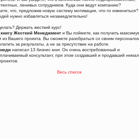
тентных, ленивых сотрудников. Куда они ведут компанию?
ете, что, предложив новую систему мотивации, что-то измениться?
юдей нужно избавляться незамедлительно!
делать? Держать жесткий курс!
книгу Жесткий Менеджмент
и Вы поймете, как получить максиму
 из Вашего проекта. Вы сможете разобраться со своим персонало
платить за результаты, а не за присутствие на работе.
ннеди
написал 13 бизнес книг. Он очень востребованный и
плачиваемый консультант, при этом создавший и продавший нема
проектов.
Весь список