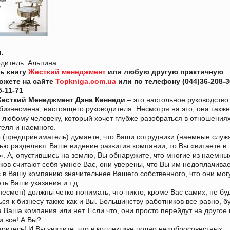
.
дитель: Альпина
ть книгу
Жесткий менеджмент
или любую другую практичную
можете на сайте
Topkniga.com.ua
или по телефону (044)36-208-3
5-11-71
Жесткий Менеджмент Дэна Кеннеди
– это настольное руководство
бизнесмена, настоящего руководителя. Несмотря на это, она также
 любому человеку, который хочет глубже разобраться в отношения
еля и наемного.
 (предприниматель) думаете, что Ваши сотрудники (наемные слу
ью разделяют Ваше видение развития компании, то Вы «витаете в
». А, опустившись на землю, Вы обнаружите, что многие из наемны
ков считают себя умнее Вас, они уверены, что Вы им недоплачивае
с в Вашу компанию значительнее Вашего собственного, что они мог
ть Ваши указания и т.д.
несмен) должны четко понимать, что никто, кроме Вас самих, не бу
ься к бизнесу также как и Вы. Большинству работников все равно, б
 Ваша компания или нет. Если что, они просто перейдут на другое
и все! А Вы?
ритесь! И Вы увидите, что в коллективе полно недобросовестных,