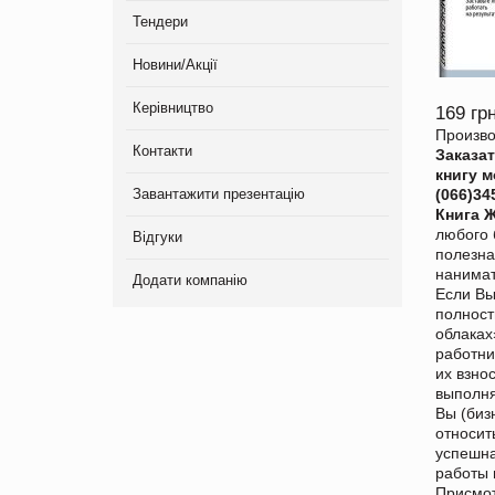
Тендери
Новини/Акції
Керівництво
169 грн
Произво
Контакти
Заказа
книгу 
Завантажити презентацію
(066)34
Книга 
любого 
Відгуки
полезна
нанимат
Додати компанію
Если Вы
полност
облаках
работни
их взно
выполня
Вы (биз
относит
успешна
работы 
Присмот