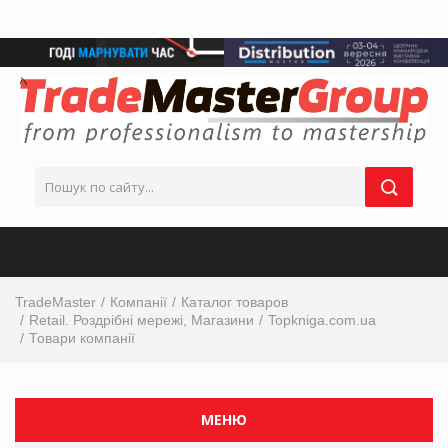
TradeMaster
Компанії
Каталог товаров
Retail. Роздрібні мережі, Магазини
Topkniga.com.ua
Товари компанії
МЕНЮ