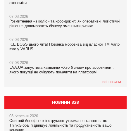
економіки
ICE BOSS цього літа! Новинка морозива від власної ТМ Varto
економіки
вже у VARUS
07.08.2026
07.08.2026
Розмитнення «з коліс» та крос-докінг: як оперативні логістичні
07.08.2026
Kraft Heinz скоротила збиток у першому півріччі
рішення допомагають бізнесу зменшити ризики
EVA.UA запустила кампанію «Хто б знав» про асортимент,
якого покупці не очікують побачити на платформі
07.08.2026
07.08.2026
Продажі Hugo Boss впали на 9%
ICE BOSS цього літа! Новинка морозива від власної ТМ Varto
06.08.2026
вже у VARUS
Смачна новинка для хвостатих: у VARUS з’явилися паучі
07.08.2026
Varto Paw expert від власної ТМ Varto!
Франція заборонила рекламні дзвінки без згоди клієнтів
07.08.2026
EVA.UA запустила кампанію «Хто б знав» про асортимент,
05.08.2026
якого покупці не очікують побачити на платформі
Мережа супермаркетів VARUS купує мережу магазинів
формату convenience store КОЛО: об’єднана компанія
налічуватиме 374 магазини
всі новини
НОВИНИ B2B
03 березня 2026
Освітній бенефіт як інструмент утримання талантів: як
ThinkGlobal підвищує лояльність та продуктивність вашої
команди