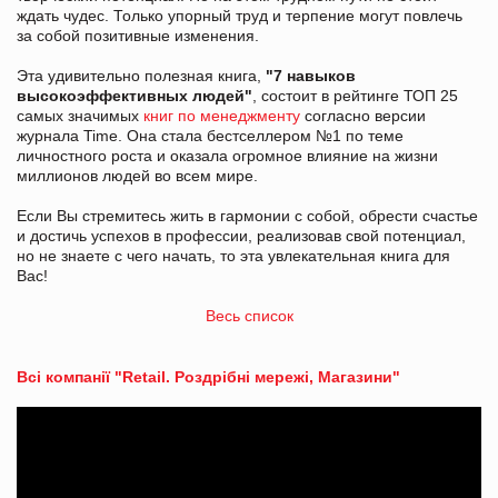
ждать чудес. Только упорный труд и терпение могут повлечь
за собой позитивные изменения.
Эта удивительно полезная книга,
"7 навыков
высокоэффективных людей"
, состоит в рейтинге ТОП 25
самых значимых
книг по менеджменту
согласно версии
журнала Time. Она стала бестселлером №1 по теме
личностного роста и оказала огромное влияние на жизни
миллионов людей во всем мире.
Если Вы стремитесь жить в гармонии с собой, обрести счастье
и достичь успехов в профессии, реализовав свой потенциал,
но не знаете с чего начать, то эта увлекательная книга для
Вас!
Весь список
Всі компанії "Retail. Роздрібні мережі, Магазини"