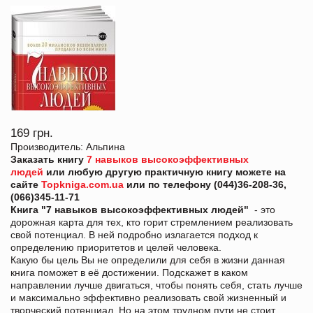
169 грн.
Производитель: Альпина
Заказать книгу
7 навыков высокоэффективных
людей
или любую другую практичную книгу можете на
сайте
Topkniga.com.ua
или по телефону (044)36-208-36,
(066)345-11-71
Книга "7 навыков высокоэффективных людей"
- это
дорожная карта для тех, кто горит стремлением реализовать
свой потенциал. В ней подробно излагается подход к
определению приоритетов и целей человека.
Какую бы цель Вы не определили для себя в жизни данная
книга поможет в её достижении. Подскажет в каком
направлении лучше двигаться, чтобы понять себя, стать лучше
и максимально эффективно реализовать свой жизненный и
творческий потенциал. Но на этом трудном пути не стоит