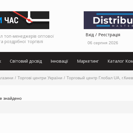
Вхід
Реєстрація
л топ-менеджерів оптової
та роздрібної торгівлі
06 серпня 2026
к
Світовий досвід
Інновації
Маркетинг
Каталог Ком
агазини
Торгові центри України
Торговый центр Глобал UA, г.Киев
не знайдено