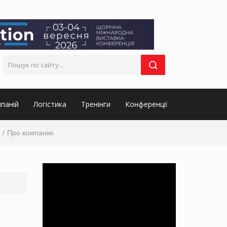
паній
Логістика
Тренінги
Конференції
Про компанію