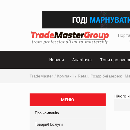
Порта
Новини
Аналітика
Топи про рино
TradeMaster
Компанії
Retail. Роздрібні мережі, М
Нічого 
МЕНЮ
Про компанію
Товари/Послуги