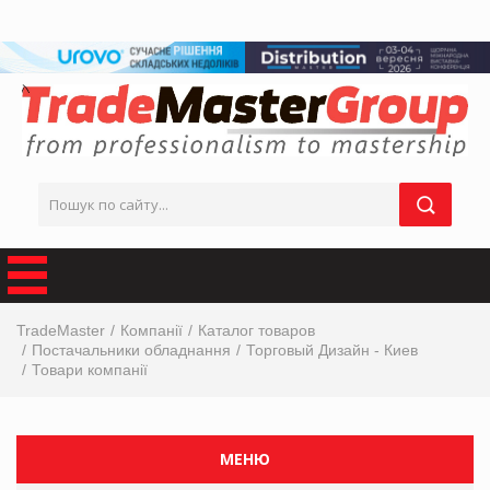
TradeMaster
Компанії
Каталог товаров
Постачальники обладнання
Торговый Дизайн - Киев
Товари компанії
МЕНЮ