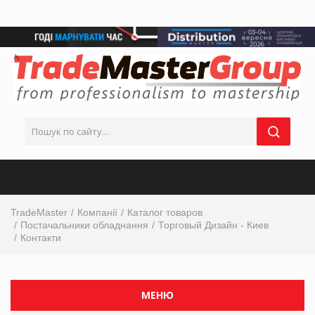
TradeMaster
Компанії
Каталог товаров
Постачальники обладнання
Торговый Дизайн - Киев
Контакти
МЕНЮ