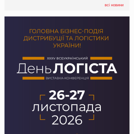
EVA.UA запустила кампанію «Хто б знав» про асортимент,
всі новини
якого покупці не очікують побачити на платформі