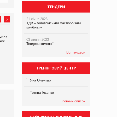
ТЕНДЕРИ
21 січня 2026
ТДВ «Золотоніський маслоробний
комбінат»
сник
Олексій Логачов-Михайлов
Яна Сараніна, директор
03 липня 2023
ежі
Файно маркет Директор
компанії «УкраМарин»
Тендери компанії
департаменту з
виробництва
Всі тендери
ТРЕНІНГОВИЙ ЦЕНТР
Яна Олентир
Тетяна Ільєнко
повний список
НАЙБЛИЖЧА КОНФЕРЕНЦІЯ