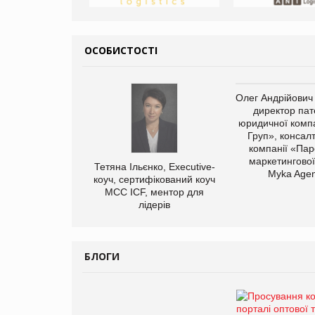
ОСОБИСТОСТІ
Олег Андрійович
директор пат
юридичної компа
Груп», консал
компанії «Пар
маркетингової
Тетяна Ільєнко, Executive-
Myka Agen
коуч, сертифікований коуч
МСС ICF, ментор для
лідерів
БЛОГИ