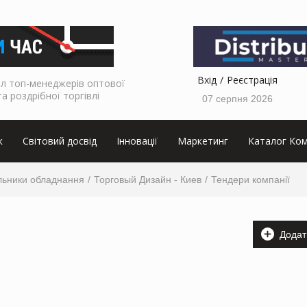
Вхід
Реєстрація
л топ-менеджерів оптової
та роздрібної торгівлі
07 серпня 2026
к
Світовий досвід
Інновації
Маркетинг
Каталог Ком
льники обладнання
Торговый Дизайн - Киев
Тендери компанії
Додат