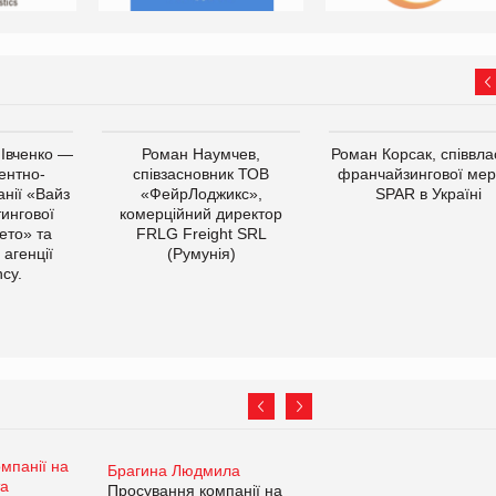
 Івченко —
Роман Наумчев,
Роман Корсак, співвла
ентно-
співзасновник ТОВ
франчайзингової мер
нії «Вайз
«ФейрЛоджикс»,
SPAR в Україні
тингової
комерційний директор
ето» та
FRLG Freight SRL
 агенції
(Румунія)
cy.
Брагина Людмила
Просування компанії на