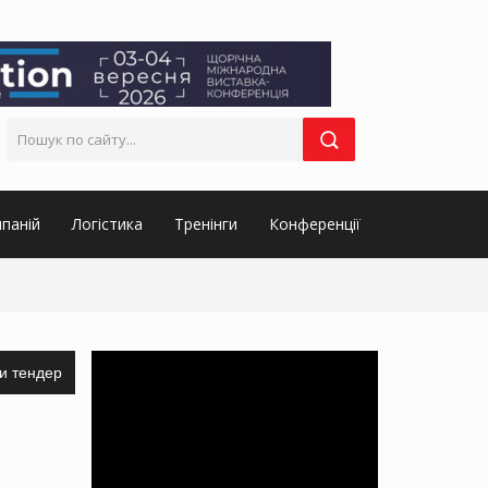
паній
Логістика
Тренінги
Конференції
и тендер