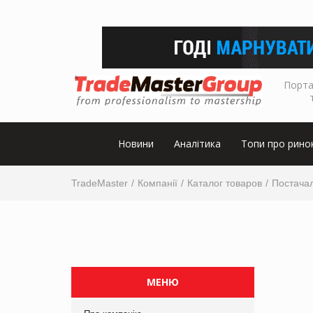
Порта
Новини
Аналітика
Топи про рино
TradeMaster
Компанії
Каталог товаров
Постача
МЕНЮ