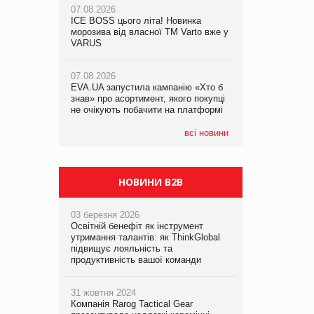
07.08.2026
ICE BOSS цього літа! Новинка
06.08.2026
07.08.2026
морозива від власної ТМ Varto вже у
Смачна новинка для хвостатих: у
Франція заборонила рекламні дзвінки
VARUS
VARUS з’явилися паучі Varto Paw
без згоди клієнтів
expert від власної ТМ Varto!
07.08.2026
EVA.UA запустила кампанію «Хто б
05.08.2026
знав» про асортимент, якого покупці
Мережа супермаркетів VARUS купує
не очікують побачити на платформі
мережу магазинів формату
convenience store КОЛО: об’єднана
компанія налічуватиме 374 магазини
всі новини
НОВИНИ B2B
03 березня 2026
Освітній бенефіт як інструмент
утримання талантів: як ThinkGlobal
підвищує лояльність та
продуктивність вашої команди
31 жовтня 2024
Компанія Rarog Tactical Gear