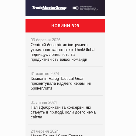
НОВИНИ B2B
03 березня 2026
Освітній бенефіт як інструмент
утримання талантів: як ThinkGlobal
підвищує лояльність та
продуктивність вашої команди
31 жовтня 2024
Компанія Rarog Tactical Gear
презентувала надлегкі керамічні
бронеплити
31 липня 2024
Напівфабрикати та консерви, які
стануть в пригоді, коли довго нема
світла
24 червня 2024