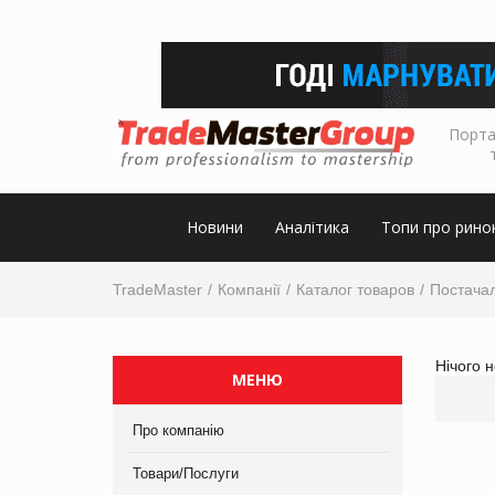
Порта
Новини
Аналітика
Топи про рино
TradeMaster
Компанії
Каталог товаров
Постачал
Нічого 
МЕНЮ
Про компанію
Товари/Послуги