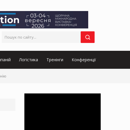
паній
Логістика
Тренінги
Конференції
нію