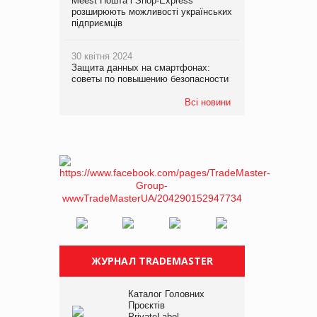
Meest Пошта і Shop-Express
розширюють можливості українських
підприємців
30 квітня 2024
Защита данных на смартфонах:
советы по повышению безопасности
Всі новини
ЖУРНАЛ TRADEMASTER
Каталог Головних
Проєктів
PrivateLabel –