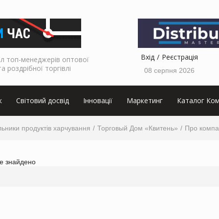
Вхід
Реєстрація
л топ-менеджерів оптової
та роздрібної торгівлі
08 серпня 2026
к
Світовий досвід
Інновації
Маркетинг
Каталог Ком
ьники продуктів харчування
Торговый Дом «Квитень»
Про компа
не знайдено