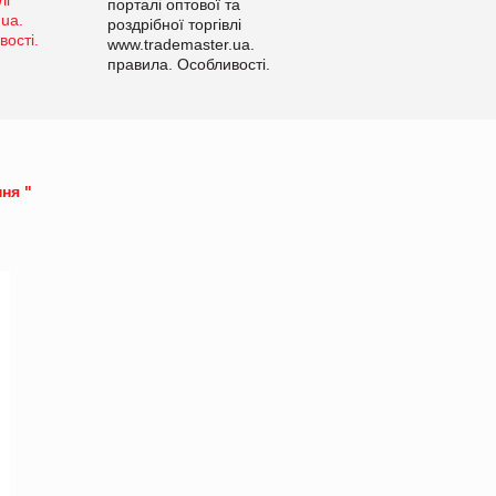
порталі оптової та
роздрібної торгівлі
www.trademaster.ua.
правила. Особливості.
Рекомендації
ня "