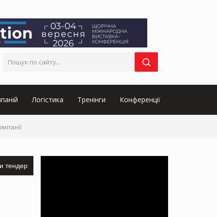
паній
Логістика
Тренінги
Конференції
омпанії
и тендер