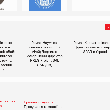
 Івченко —
Роман Наумчев,
Роман Корсак, співвла
ентно-
співзасновник ТОВ
франчайзингової мер
нії «Вайз
«ФейрЛоджикс»,
SPAR в Україні
тингової
комерційний директор
ето» та
FRLG Freight SRL
 агенції
(Румунія)
cy.
Брагина Людмила
Просування компанії на