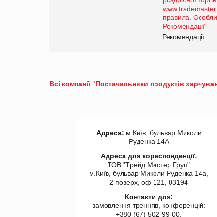
порталі оптової та
роздрібної торгівлі
www.trademaster.ua.
правила. Особливості.
ії
Рекомендації
Всі компанії "Постачальники продуктів харчуван
Адреса:
м.Київ, бульвар Миколи
Руденка 14А
Адреса для кореспонденції:
ТОВ "Tрейд Мастер Груп"
м.Київ, бульвар Миколи Руденка 14а,
2 поверх, оф 121, 03194
Контакти для:
замовлення треннгів, конференцій:
+380 (67) 502-99-00,