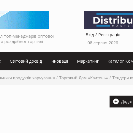
Вхід
Реєстрація
л топ-менеджерів оптової
та роздрібної торгівлі
08 серпня 2026
к
Світовий досвід
Інновації
Маркетинг
Каталог Ком
ьники продуктів харчування
Торговый Дом «Квитень»
Тендери к
Додат