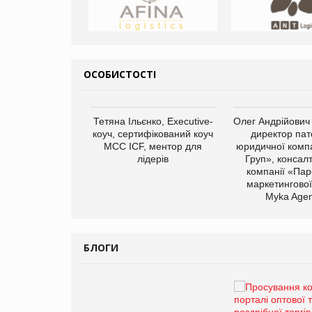
ОСОБИСТОСТІ
арас Ігорович,
Тетяна Ільєнко, Executive-
Олег Андрійович
иробництва ТОВ
коуч, сертифікований коуч
директор пат
Герчак"
МСС ICF, ментор для
юридичної компа
лідерів
Груп», консал
компанії «Пар
маркетингової
Myka Agen
БЛОГИ
Брагина Людмила
Просування компанії на