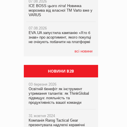
07.08.2026
ICE BOSS цього літа! Новинка
06.08.2026
07.08.2026
морозива від власної ТМ Varto вже у
Смачна новинка для хвостатих: у
Франція заборонила рекламні дзвінки
VARUS
VARUS з’явилися паучі Varto Paw
без згоди клієнтів
expert від власної ТМ Varto!
07.08.2026
EVA.UA запустила кампанію «Хто б
05.08.2026
знав» про асортимент, якого покупці
Мережа супермаркетів VARUS купує
не очікують побачити на платформі
мережу магазинів формату
convenience store КОЛО: об’єднана
компанія налічуватиме 374 магазини
всі новини
НОВИНИ B2B
03 березня 2026
Освітній бенефіт як інструмент
утримання талантів: як ThinkGlobal
підвищує лояльність та
продуктивність вашої команди
31 жовтня 2024
Компанія Rarog Tactical Gear
презентувала надлегкі керамічні