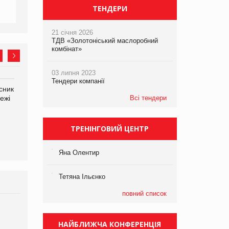
ТЕНДЕРИ
21 січня 2026
ТДВ «Золотоніський маслоробний
комбінат»
03 липня 2023
Тендери компанії
сник
Олексій Логачов-Михайлов
Яна Сараніна, директор
ежі
Файно маркет Директор
компанії «УкраМарин»
Всі тендери
департаменту з
виробництва
ТРЕНІНГОВИЙ ЦЕНТР
Яна Олентир
Тетяна Ільєнко
повний список
Брагина Людмила
Просування компанії на
НАЙБЛИЖЧА КОНФЕРЕНЦІЯ