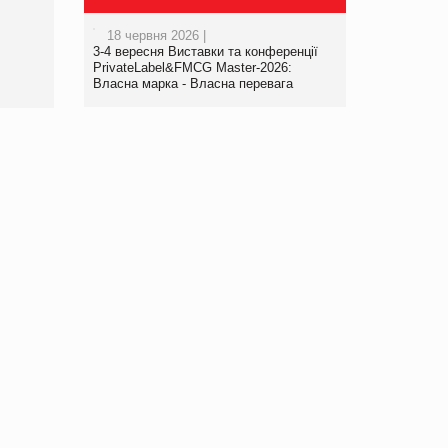
порталі оптової та
роздрібної торгівлі
18 червня 2026 |
www.trademaster.ua.
3-4 вересня Виставки та конференції
правила. Особливості.
PrivateLabel&FMCG Master-2026:
Власна марка - Власна перевага