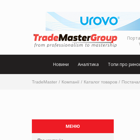
Порта
Новини
Аналітика
Топи про рино
TradeMaster
Компанії
Каталог товаров
Постачал
МЕНЮ