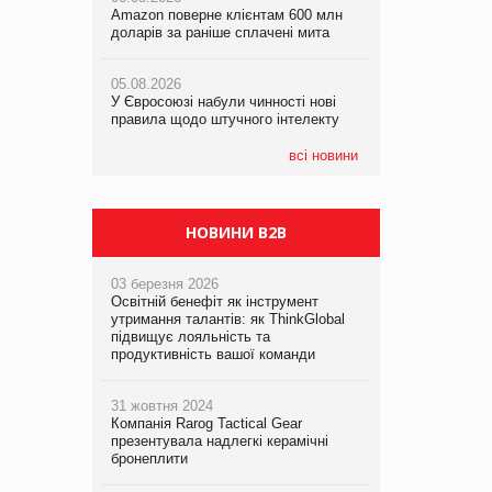
Amazon поверне клієнтам 600 млн
правила щодо штучного інтелекту
доларів за раніше сплачені мита
05.08.2026
05.08.2026
Смачне поповнення дитячого меню:
05.08.2026
Рекламна платформа вимагає від
у VARUS з’явилися новинки від ТМ
У Євросоюзі набули чинності нові
Google компенсацію за втрату 6,9
ТОКЕРИ
правила щодо штучного інтелекту
трлн рекламних показів
05.08.2026
всі новини
Сергій Лісунов про заморожені
хлібобулочні вироби на
PrivateLabel&FMCG Master 2026
НОВИНИ B2B
03 березня 2026
Освітній бенефіт як інструмент
утримання талантів: як ThinkGlobal
підвищує лояльність та
продуктивність вашої команди
31 жовтня 2024
Компанія Rarog Tactical Gear
презентувала надлегкі керамічні
бронеплити