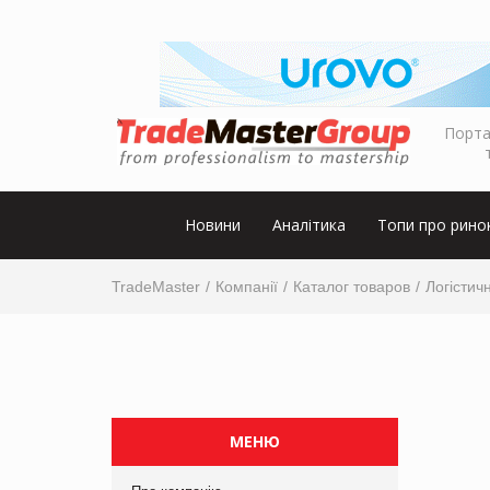
Порта
Новини
Аналітика
Топи про рино
TradeMaster
Компанії
Каталог товаров
Логістичн
МЕНЮ