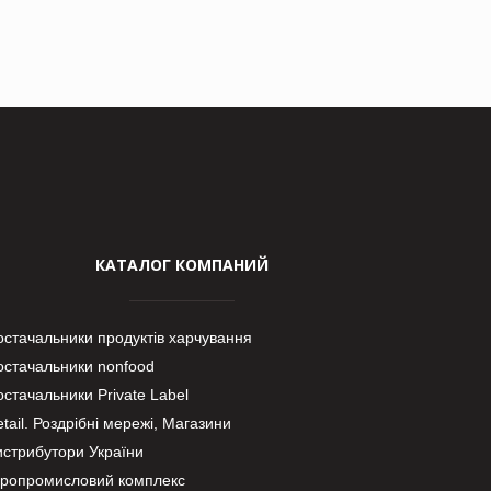
КАТАЛОГ КОМПАНИЙ
остачальники продуктів харчування
остачальники nonfood
стачальники Private Label
tail. Роздрібні мережі, Магазини
истрибутори України
гропромисловий комплекс