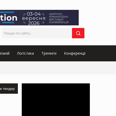
паній
Логістика
Тренінги
Конференції
и тендер