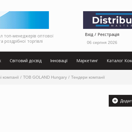
Вхід
Реєстрація
л топ-менеджерів оптової
та роздрібної торгівлі
06 серпня 2026
к
Світовий досвід
Інновації
Маркетинг
Каталог Ком
і компанії
ТОВ GOLAND Hungary
Тендери компанії
Додат