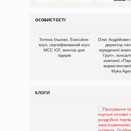
ОСОБИСТОСТІ
арас Ігорович,
Тетяна Ільєнко, Executive-
Олег Андрійович
иробництва ТОВ
коуч, сертифікований коуч
директор пат
Герчак"
МСС ICF, ментор для
юридичної компа
лідерів
Груп», консал
компанії «Пар
маркетингової
Myka Agen
БЛОГИ
Брагина Людмила
Просування компанії на
порталі оптової та
роздрібної торгівлі