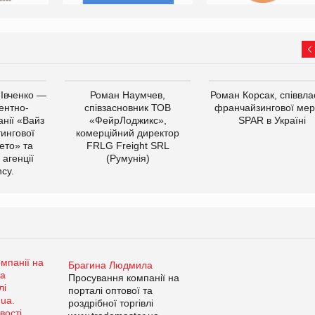
 Івченко —
Роман Наумчев,
Роман Корсак, співвла
ентно-
співзасновник ТОВ
франчайзингової мер
нії «Вайз
«ФейрЛоджикс»,
SPAR в Україні
тингової
комерційний директор
ето» та
FRLG Freight SRL
 агенції
(Румунія)
cy.
Брагина Людмила
Просування компанії на
порталі оптової та
роздрібної торгівлі