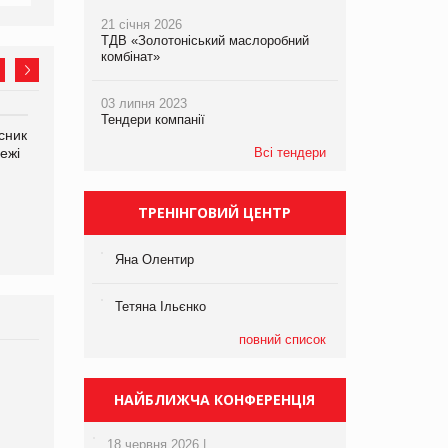
21 січня 2026
ТДВ «Золотоніський маслоробний
комбінат»
03 липня 2023
Тендери компанії
сник
Олексій Логачов-Михайлов
Яна Сараніна, директор
ежі
Файно маркет Директор
Всі тендери
компанії «УкраМарин»
департаменту з
виробництва
ТРЕНІНГОВИЙ ЦЕНТР
Яна Олентир
Тетяна Ільєнко
повний список
Брагина Людмила
Просування компанії на
НАЙБЛИЖЧА КОНФЕРЕНЦІЯ
порталі оптової та
роздрібної торгівлі
18 червня 2026 |