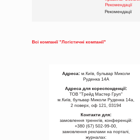
www.trademaster.ua.
правила. Особливості.
ії
Рекомендації
Всі компанії "Логістичні компанії"
Адреса:
м.Київ, бульвар Миколи
Руденка 14А
Адреса для кореспонденції:
ТОВ "Tрейд Мастер Груп"
м.Київ, бульвар Миколи Руденка 14а,
2 поверх, оф 121, 03194
Контакти для:
замовлення треннгів, конференцій:
+380 (67) 502-99-00,
замовлення реклами на порталі,
журналах: