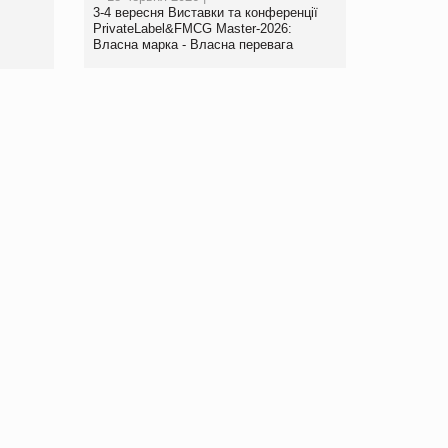
www.trademaster.ua.
3-4 вересня Виставки та конференції
правила. Особливості.
PrivateLabel&FMCG Master-2026:
Власна марка - Власна перевага