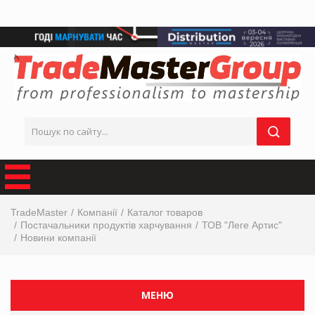
TradeMaster
Компанії
Каталог товаров
Постачальники продуктів харчування
ТОВ "Леге Артис"
Новини компанії
МЕНЮ