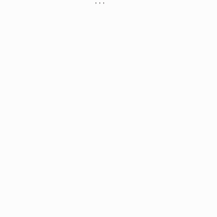
, , ,