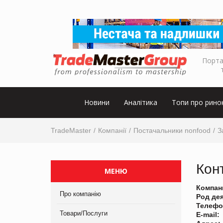
Порта
Новини
Аналітика
Топи про рино
TradeMaster
Компанії
Постачальники nonfood
З
Кон
МЕНЮ
Компан
Про компанію
Род де
Телефо
Товари/Послуги
E-mail: