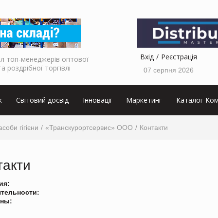
Вхід
Реєстрація
л топ-менеджерів оптової
та роздрібної торгівлі
07 серпня 2026
к
Світовий досвід
Інновації
Маркетинг
Каталог Ком
асоби гігієни
«Транскурортсервис» ООО
Контакти
такти
ия:
ятельности:
ны: