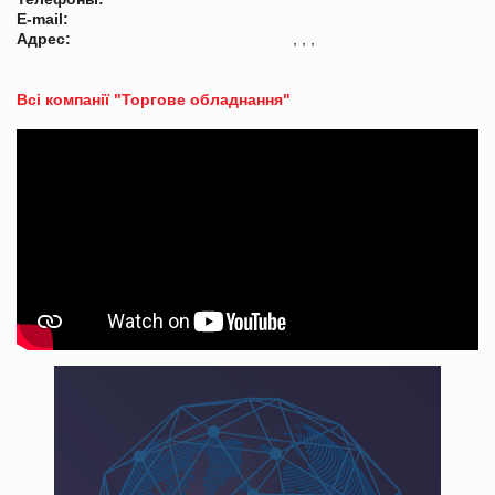
E-mail:
Адрес:
, , ,
Всі компанії "Торгове обладнання"