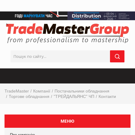
TradeMaster
Компанії
Постачальники обладнання
Торгове обладнання
"ТРЕЙДАЛЬЯНС" ЧП
Контакти
МЕНЮ
Про компанію