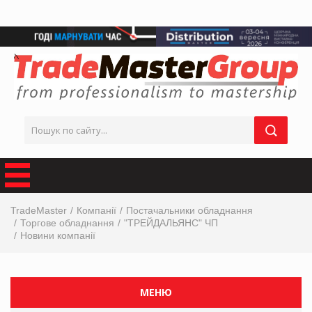
TradeMaster
Компанії
Постачальники обладнання
Торгове обладнання
"ТРЕЙДАЛЬЯНС" ЧП
Новини компанії
МЕНЮ