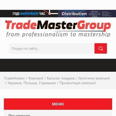
TradeMaster
Компанії
Каталог товаров
Логістичні компанії
Украина, Польша, Германия
Презентація компанії
МЕНЮ
Про компанію