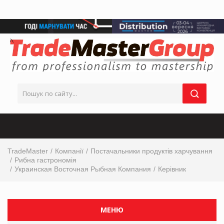
TradeMaster
Компанії
Постачальники продуктів харчування
Рибна гастрономія
Украинская Восточная Рыбная Компания
Керівник
МЕНЮ