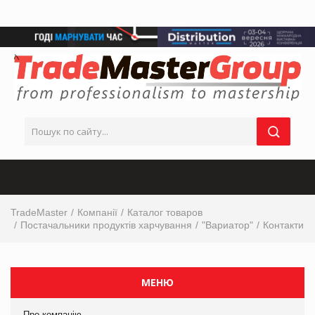
TradeMaster
Компанії
Каталог товаров
Постачальники продуктів харчування
"Вариатор"
Контакти
МЕНЮ
Про компанію