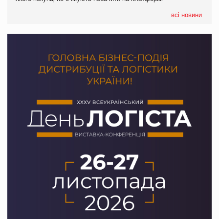
формату convenience store КОЛО: об’єднана компанія
налічуватиме 374 магазини
всі новини