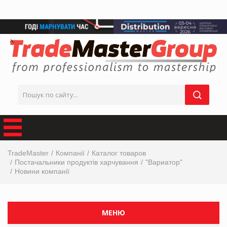
TradeMaster
Компанії
Каталог товаров
Постачальники продуктів харчування
"Вариатор"
Новини компанії
МЕНЮ